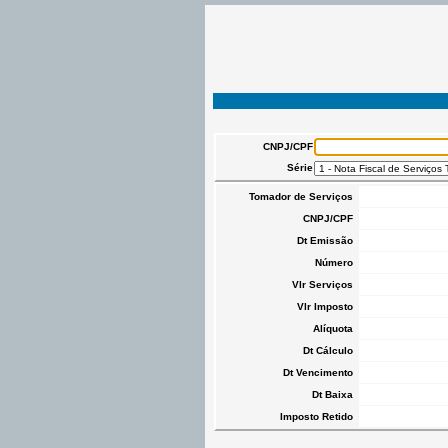
CNPJ/CPF
Série
Tomador de Serviços
CNPJ/CPF
Dt Emissão
Número
Vlr Serviços
Vlr Imposto
Alíquota
Dt Cálculo
Dt Vencimento
Dt Baixa
Imposto Retido